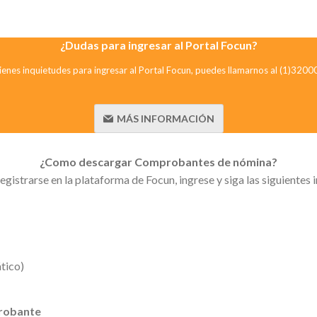
¿Dudas para ingresar al Portal Focun?
tienes inquietudes para ingresar al Portal Focun, puedes llamarnos al (1)320
MÁS INFORMACIÓN
¿Como descargar Comprobantes de nómina?
gistrarse en la plataforma de Focun, ingrese y siga las siguientes 
ático)
robante