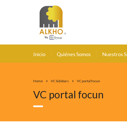
Inicio
Quiénes Somos
Nuestros S
Home
VC Sidebars
VC portal focun
VC portal focun